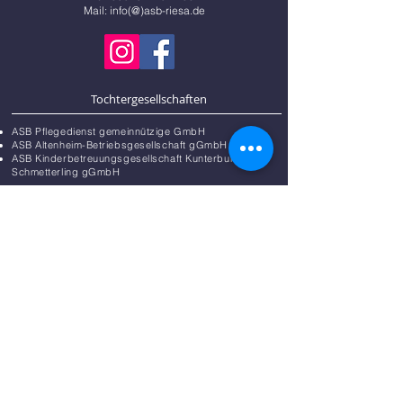
Mail:
info
(@)
asb-riesa.de
Tochtergesellschaften
ASB Pflegedienst gemeinnützige GmbH
ASB Altenheim-Betriebsgesellschaft gGmbH
ASB Kinderbetreuungsgesellschaft
Kunterbunter
Schmetterling gGmbH
Datenschutzbeaftragte:
Daniela Wolter| Arbeiter-Samariter-Bund
Landesverband Sachsen e.V.
Am Brauhaus 10, 01099 Dresden, Tel.
0351 42 696
27
, Fax
0351 42 69 613
Mail:
datenschutz
(@)
asb-sachsen.de
Beauftragter für Medizinproduktesicherheit
gem. § 6 MPBetreibV
Mail:
medizinproduktesicherheit@asb-riesa.de
Datenschutz