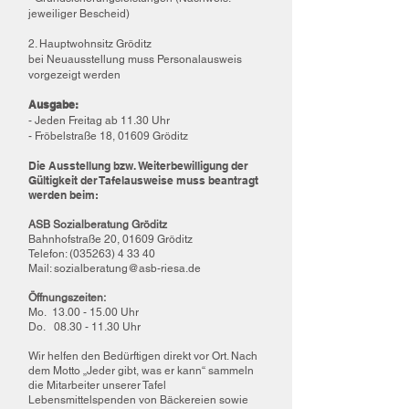
jeweiliger Bescheid)
2. Hauptwohnsitz Gröditz
bei Neuausstellung muss Personalausweis
vorgezeigt werden
Ausgabe:
- Jeden Freitag ab 11.30 Uhr
- Fröbelstraße 18, 01609 Gröditz
Die Ausstellung bzw. Weiterbewilligung der
Gültigkeit der Tafelausweise muss beantragt
werden beim:
ASB Sozialberatung Gröditz
Bahnhofstraße 20, 01609 Gröditz
Telefon: (035263) 4 33 40
Mail: sozialberatung@asb-riesa.de
Öffnungszeiten:
Mo.
13.00 - 15.00
Uhr
Do.
08.30 - 11.30
Uhr
Wir helfen den Bedürftigen direkt vor Ort. Nach
dem Motto „Jeder gibt, was er kann“ sammeln
die Mitarbeiter unserer Tafel
Lebensmittelspenden von Bäckereien sowie