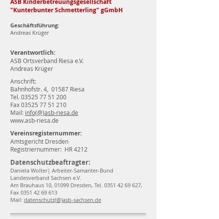
ASB Kinderbetreuungsgesellschaft
"Kunterbunter Schmetterling" gGmbH
Geschäftsführung:
Andreas Krüger
Verantwortlich:
ASB Ortsverband Riesa e.V.
Andreas Krüger
Anschrift:
Bahnhofstr. 4, 01587 Riesa
Tel. 03525 77 51 200
Fax 03525 77 51 210
Mail:
info(@)asb-riesa.de
www.asb-riesa.de
Vereinsregisternummer:
Amtsgericht Dresden
Registriernummer: HR 4212
Datenschutzbeaftragter:
Daniela Wolter| Arbeiter-Samariter-Bund
Landesverband Sachsen e.V.
Am Brauhaus 10, 01099 Dresden, Tel.
0351 42 69 627
,
Fax
0351 42 69 613
Mail:
datenschutz(
@)asb-sachsen.de