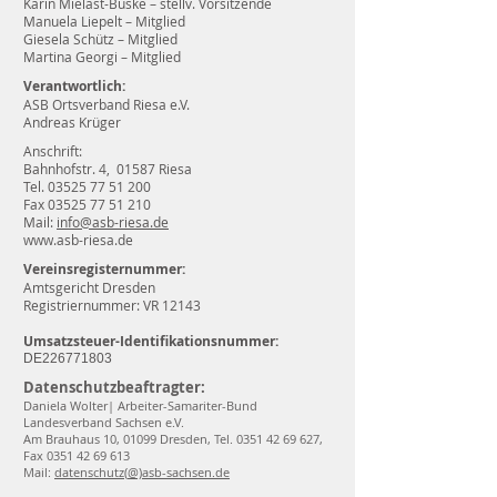
Karin Mielast-Buske – stellv. Vorsitzende
Manuela Liepelt – Mitglied
Giesela Schütz – Mitglied
Martina Georgi – Mitglied
Verantwortlich:
ASB Ortsverband Riesa e.V.
Andreas Krüger
Anschrift:
Bahnhofstr. 4, 01587 Riesa
Tel. 03525 77 51 200
Fax 03525 77 51 210
Mail:
info@asb-riesa.de
www.asb-riesa.de
Vereinsregisternummer:
Amtsgericht Dresden
Registriernummer: VR 12143
Umsatzsteuer-Identifikationsnummer:
DE226771803
Datenschutzbeaftragter:
Daniela Wolter| Arbeiter-Samariter-Bund
Landesverband Sachsen e.V.
Am Brauhaus 10, 01099 Dresden, Tel.
0351 42 69 627
,
Fax
0351 42 69 613
Mail:
datenschutz(
@)asb-sachsen.de