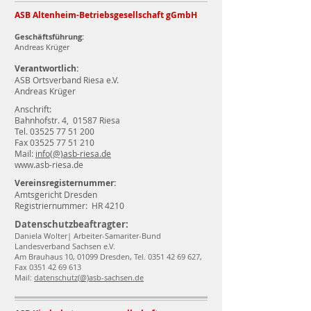
ASB Altenheim-Betriebsgesellschaft gGmbH
Geschäftsführung:
Andreas Krüger
Verantwortlich:
ASB Ortsverband Riesa e.V.
Andreas Krüger
Anschrift:
Bahnhofstr. 4, 01587 Riesa
Tel. 03525 77 51 200
Fax 03525 77 51 210
Mail:
info(@)asb-riesa.de
www.asb-riesa.de
Vereinsregisternummer:
Amtsgericht Dresden
Registriernummer: HR 4210
Datenschutzbeaftragter:
Daniela Wolter| Arbeiter-Samariter-Bund
Landesverband Sachsen e.V.
Am Brauhaus 10, 01099 Dresden, Tel.
0351 42 69 627
,
Fax
0351 42 69 613
Mail:
datenschutz(
@)asb-sachsen.de