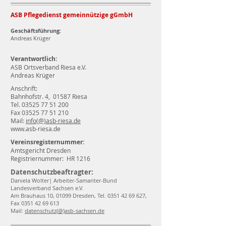
ASB Pflegedienst gemeinnützige gGmbH
Geschäftsführung:
Andreas Krüger
Verantwortlich:
ASB Ortsverband Riesa e.V.
Andreas Krüger
Anschrift:
Bahnhofstr. 4, 01587 Riesa
Tel. 03525 77 51 200
Fax 03525 77 51 210
Mail:
info(@)asb-riesa.de
www.asb-riesa.de
Vereinsregisternummer:
Amtsgericht Dresden
Registriernummer: HR 1216
Datenschutzbeaftragter:
Daniela Wolter| Arbeiter-Samariter-Bund
Landesverband Sachsen e.V.
Am Brauhaus 10, 01099 Dresden, Tel.
0351 42 69 627
,
Fax
0351 42 69 613
Mail:
datenschutz(
@)asb-sachsen.de