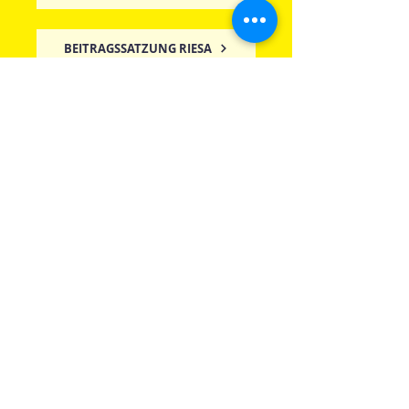
BEITRAGSSATZUNG RIESA
Kontakt
ASB Ortsverband Riesa e.V.
Bahnhofstraße 4, 01587 Riesa
Tel.
03525 77 51 200
Mail:
info
(@)
asb-riesa.de
Tochtergesellschaften