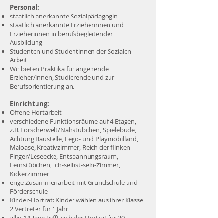
Personal:
staatlich anerkannte Sozialpädagogin
staatlich anerkannte Erzieherinnen und
Erzieherinnen in berufsbegleitender
Ausbildung
Studenten und Studentinnen der Sozialen
Arbeit
Wir bieten Praktika für angehende
Erzieher/innen, Studierende und zur
Berufsorientierung an.
Einrichtung:
Offene Hortarbeit
verschiedene Funktionsräume auf 4 Etagen,
z.B. Forscherwelt/Nähstübchen, Spielebude,
Achtung Baustelle, Lego- und Playmobilland,
Maloase, Kreativzimmer, Reich der flinken
Finger/Leseecke, Entspannungsraum,
Lernstübchen, Ich-selbst-sein-Zimmer,
Kickerzimmer
enge Zusammenarbeit mit Grundschule und
Förderschule
Kinder-Hortrat: Kinder wählen aus ihrer Klasse
2 Vertreter für 1 Jahr
aller 14 Tage trifft sich der Hortrat für 30