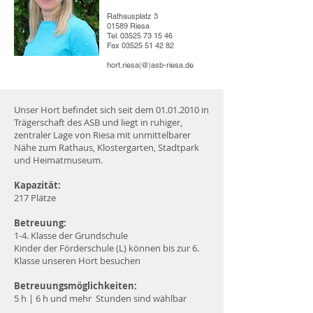
Rathausplatz 3
01589 Riesa
Tel.
03525 73 15 46
Fax
03525 51 42 82
hort.riesa
(@)
asb-riesa.de
Unser Hort befindet sich seit dem
01.01.2010
in
Trägerschaft des ASB und liegt in ruhiger,
zentraler Lage von Riesa mit unmittelbarer
Nähe zum Rathaus, Klostergarten, Stadtpark
und Heimatmuseum.
Kapazität:
217 Plätze
Betreuung:
1-4. Klasse der Grundschule
Kinder der Förderschule (L) können bis zur 6.
Klasse unseren Hort besuchen
Betreuungsmöglichkeiten:
5 h | 6 h und mehr Stunden sind wählbar